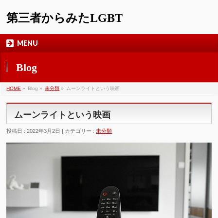
第三者からみたLGBT
MENU
Blog
HOME
»
Blog »
未分類
»
ムーンライトという映画
ムーンライトという映画
投稿日 : 2022年3月2日 | カテゴリー :
未分類