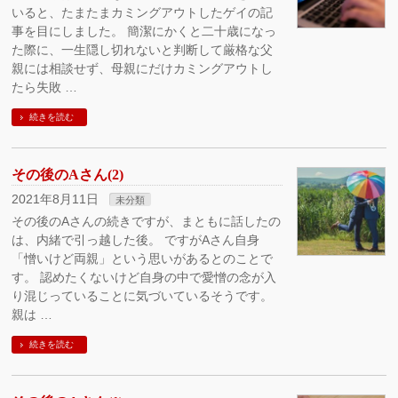
いると、たまたまカミングアウトしたゲイの記
事を目にしました。 簡潔にかくと二十歳になっ
た際に、一生隠し切れないと判断して厳格な父
親には相談せず、母親にだけカミングアウトし
たら失敗 …
続きを読む
その後のAさん(2)
2021年8月11日
未分類
その後のAさんの続きですが、まともに話したの
は、内緒で引っ越した後。 ですがAさん自身
「憎いけど両親」という思いがあるとのことで
す。 認めたくないけど自身の中で愛憎の念が入
り混じっていることに気づいているそうです。
親は …
続きを読む