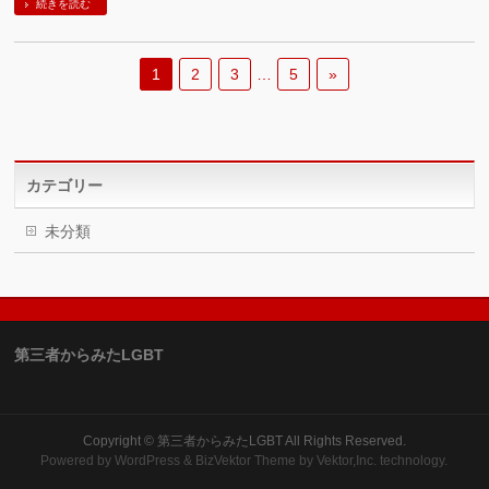
続きを読む
1
2
3
…
5
»
カテゴリー
未分類
第三者からみたLGBT
Copyright ©
第三者からみたLGBT
All Rights Reserved.
Powered by
WordPress
&
BizVektor Theme
by Vektor,Inc. technology.