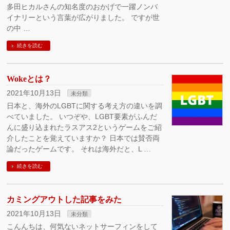
多田ヒカルさんの知名度のおかげで一躍ノンバ
イナリーという言葉が広がりました。 ですが世
の中 …
続きを読む
Wokeとは？
2021年10月13日
未分類
日本と、海外のLGBTに関する考え方の違いを調
べていました。 いつぞや、LGBT要素がふんだ
んに盛り込まれたラスアス2というゲームをご紹
介したことを覚えていますか？ 日本では賛否両
論だったゲームです。 それは海外だと、L …
続きを読む
カミングアウトした記事をみた
2021年10月13日
未分類
こんんちは、何気ないネットサーフィンをして