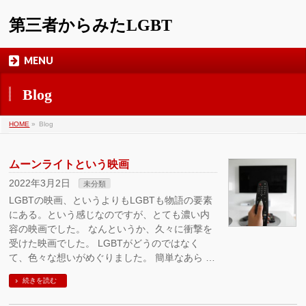
第三者からみたLGBT
MENU
Blog
HOME
»
Blog
ムーンライトという映画
2022年3月2日
未分類
LGBTの映画、というよりもLGBTも物語の要素
にある。という感じなのですが、とても濃い内
容の映画でした。 なんというか、久々に衝撃を
受けた映画でした。 LGBTがどうのではなく
て、色々な想いがめぐりました。 簡単なあら …
続きを読む